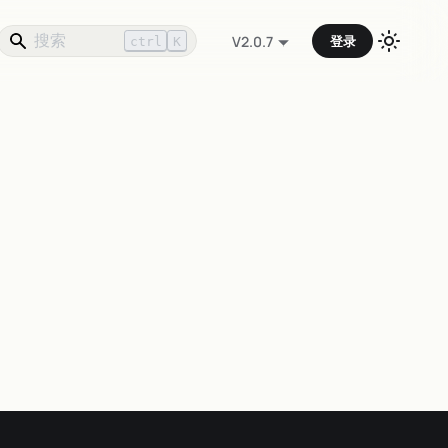
登录
V2.0.7
ctrl
K