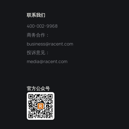
联系我们
400-002-9968
商务合作：
business@racent.com
投诉意见：
media@racent.com
官方公众号