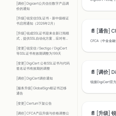
[调价] Digicert公共信任数字产品调
价的通知
[升级] 锐安信SSL证书 - 新中级根证
书启用通知（2026年2月）
📄️
[通告] CFCA
[升级] 锐成SSL证书迎来全新订阅模
式，提供SSL自动化方案，应对有效
期缩短
[变更] 锐安信 / Sectigo / DigiCert
等SSL证书有效期调整为199天
[变更] DigiCert 公有SSL证书与代码
签名证书有效期的调整
📄️
[调价] Dig
[调价] DigiCert调价通知
[服务升级] GlobalSign根证书迁移
通告
[变更] Certum下架公告
📄️
[升级] 锐成SSL证书
[调价] CFCA产品升级与价格调整公