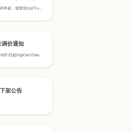
根据CA/B论坛规定，自2026年起，锐安信(sslTrus)、Sectigo、DigiCert等品牌将陆续将公有SSL证书最长有效期调整为199天。本文提供官方调整时间表、影响范围及自动化管理建议。
ert调价通知
DigiCert官方通告：2025年8月1日起DigiCert/GeoTrust/Thawte/RapidSSL全系列证书价格平均上调6%。锐成提供紧急锁价通道（7月31日前下单享现价）、批量采购折扣及高性价比替代方案，助力企业控制安全成本。
um下架公告