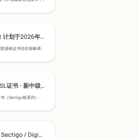
年5月吊销部分中间根及G5交叉签名根证书的公告
接DigiCert官方通知，因浏览器根证书信任策略调整，DigiCert计划于2026年5月15日正式吊销G2/G3 ICA及部分G5交叉签名根证书。请务必在截止日期前完成处理，避免业务中断。
中级根证书启用通知（2026年2月）
锐成信息发布锐安信SSL证书（Sectigo根系列）新中级根证书启用通知。自2026年2月起，新签发的证书将采用安全性更高的新中级根体系，已签发证书不受影响。了解升级详情与根证书对比。
giCert 等SSL证书有效期调整为199天