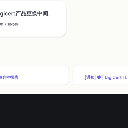
igicert产品更换中间根公告
更换中间根公告
器兼容性报告
[通知] 关于DigiCert