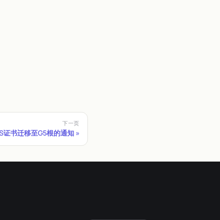
下一页
 TLS证书迁移至G5根的通知