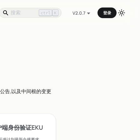
登录
V2.0.7
ctrl
K
价公告,以及中间根的变更
户端身份验证EKU
为响应Google Chrome根证书计划最新合规要求，各CA将逐步取消公开TLS证书中的客户端身份验证EKU。DigiCert、Sectigo、GlobalSign、Certum、CFCA已发布执行时间表，2025-2027年陆续生效。提前规划证书采购与部署，避免浏览器信任问题。