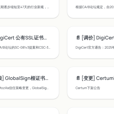
针对SSL证书有效期逐步缩短至47天的行业新规，锐成信息推出全新SSL证书订阅模式及自动化运维方案（锐安信CLM/CaaS），实现证书自动重签、部署与监控，大幅降低运维压力，保障业务连续性与安全。立即了解解决方案！
ert 公有SSL证书与代码签名证书有效期的调整
📄️
[调价] DigiC
DigiCert为遵循CA/B论坛的SC-081v3提案和CSC-31提案，将从2026年2月25日起调整公有SSL证书和代码签名证书的最长有效期：将公有SSL证书的最长有效期从397天缩短至199天，将代码签名证书的最长有效期从39个月缩短至459天。锐成信息为您提供合规的SSL证书解决方案与专业支持。
GlobalSign根证书迁移通告
📄️
[变更] Cert
为应对Chrome/Mozilla信任策略变更，GlobalSign将于2025年7月8日启动根证书迁移：DV/OV/EV证书转由R46/E46专用根签发，2026年完成全系迁移。提供交叉证书兼容方案，确保业务无缝过渡。立即获取迁移指南。
Certum下架公告