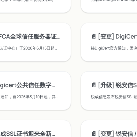
全球信任服务器证书中间根升级通知（2026年6月）
📄️
[变更] DigiCert 计划于2026
CFCA（中金金融认证中心）于2026年6月15日起对OV及EV SSL/TLS证书的中间根证书进行升级。现有存量证书不受影响，新签发、续费或重签的证书须同步更新证书链，确保浏览器信任链正常建立。
icert公共信任数字产品调价的通知
📄️
[升级] 锐安信SSL证书 - 新
锐接DigiCert官方通知，自2026年3月10日起，其全系公共信任数字产品（含SSL证书等）价格将全面上调，平均涨幅约15%。此次调价源于证书有效期缩短趋势下的基础设施与服务升级。建议您提前规划采购以锁定现价，详情请咨询锐成信息客服。
迎来全新订阅模式，提供SSL自动化方案，应对有效期缩短
📄️
[变更] 锐安信 / Sectigo / Di