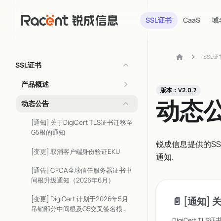
SSL证书
CaaS
域
SSL证
SSL证书
产品概述
版本：V2.0.7
动态
动态公告
[通知] 关于DigiCert TLS证书迁移至
G5根的通知
锐成信息提供的SS
[变更] 取消客户端身份验证EKU
通知.
[通告] CFCA全球信任服务器证书中
间根升级通知（2026年6月）
[变更] DigiCert 计划于2026年5月
📄️
[通知] 关于Di
吊销部分中间根及G5交叉签名根证
书的公告
DigiCert T