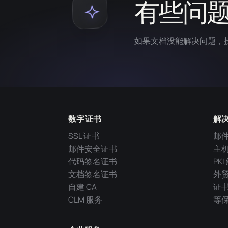
有些问
如果文档没能解决问题，
数字证书
解
SSL 证书
邮
邮件安全证书
主
代码签名证书
PK
文档签名证书
外
自建 CA
证
CLM 服务
等