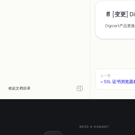
📄️
[变更] D
Digicert产品
上一页
SSL 证书浏览
NEED A HUMAN?