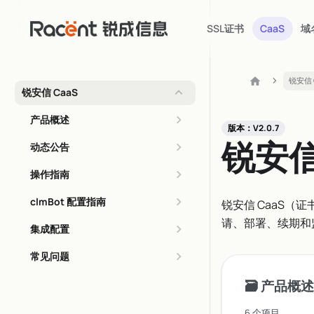
SSL证书
CaaS
域
锐安信 
锐安信 CaaS
产品概述
版本：V2.0.7
锐安信
动态公告
操作指南
clmBot 配置指南
锐安信 CaaS（
请、部署、续期和
集成配置
常见问题
🗃️
产品概述
6 个项目