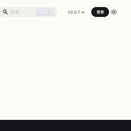
登录
V2.0.7
ctrl
K