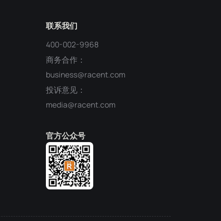
联系我们
400-002-9968
商务合作：
business@racent.com
投诉意见：
media@racent.com
官方公众号