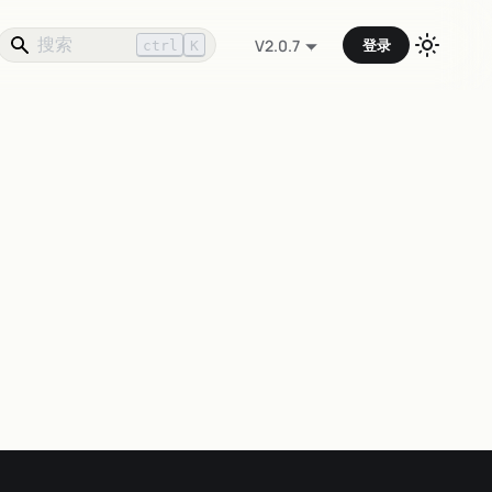
登录
V2.0.7
ctrl
K