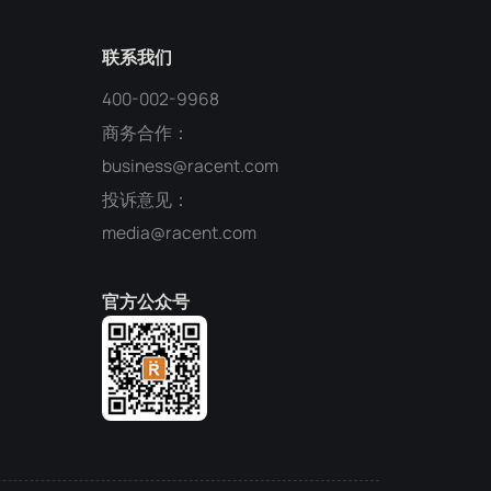
联系我们
400-002-9968
商务合作：
business@racent.com
投诉意见：
media@racent.com
官方公众号