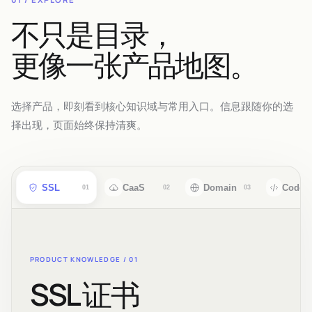
不只是目录，
更像一张产品地图。
选择产品，即刻看到核心知识域与常用入口。信息跟随你的选
择出现，页面始终保持清爽。
SSL
CaaS
Domain
CodeS
01
02
03
PRODUCT KNOWLEDGE /
01
SSL 证书