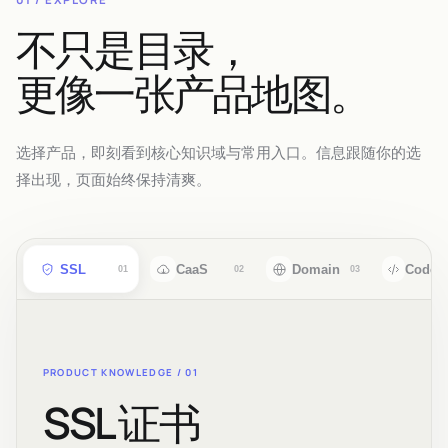
不只是目录，
更像一张产品地图。
选择产品，即刻看到核心知识域与常用入口。信息跟随你的选
择出现，页面始终保持清爽。
SSL
CaaS
Domain
CodeS
01
02
03
PRODUCT KNOWLEDGE /
01
SSL 证书