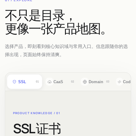
不只是目录，
更像一张产品地图。
选择产品，即刻看到核心知识域与常用入口。信息跟随你的选
择出现，页面始终保持清爽。
SSL
CaaS
Domain
CodeS
01
02
03
PRODUCT KNOWLEDGE /
01
SSL 证书