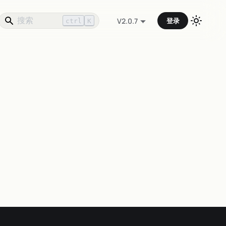
登录
V2.0.7
ctrl
K