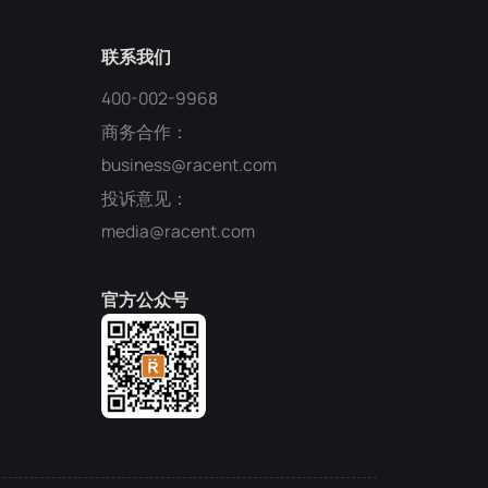
联系我们
400-002-9968
商务合作：
business@racent.com
投诉意见：
media@racent.com
官方公众号