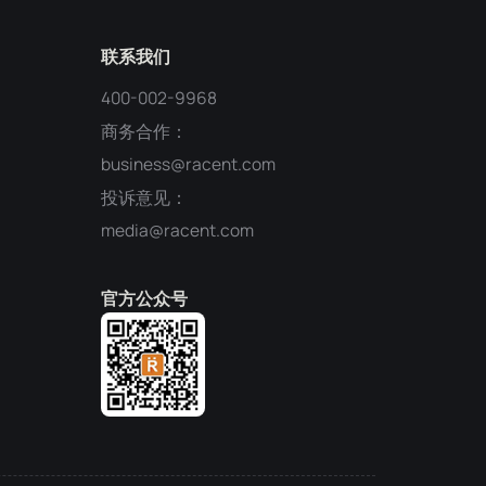
联系我们
400-002-9968
商务合作：
business@racent.com
投诉意见：
media@racent.com
官方公众号