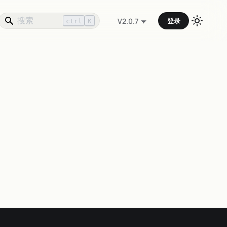
登录
V2.0.7
ctrl
K