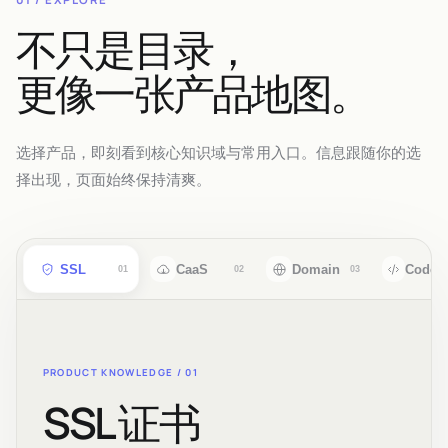
不只是目录，
更像一张产品地图。
选择产品，即刻看到核心知识域与常用入口。信息跟随你的选
择出现，页面始终保持清爽。
SSL
CaaS
Domain
CodeS
01
02
03
PRODUCT KNOWLEDGE /
01
SSL 证书