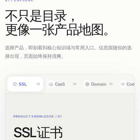
不只是目录，
更像一张产品地图。
选择产品，即刻看到核心知识域与常用入口。信息跟随你的选
择出现，页面始终保持清爽。
SSL
CaaS
Domain
CodeS
01
02
03
PRODUCT KNOWLEDGE /
01
SSL 证书