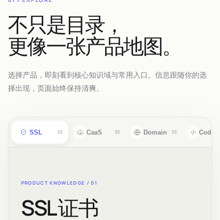
不只是目录，
更像一张产品地图。
选择产品，即刻看到核心知识域与常用入口。信息跟随你的选
择出现，页面始终保持清爽。
SSL
CaaS
Domain
CodeS
01
02
03
PRODUCT KNOWLEDGE /
01
SSL 证书