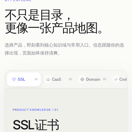
不只是目录，
更像一张产品地图。
选择产品，即刻看到核心知识域与常用入口。信息跟随你的选
择出现，页面始终保持清爽。
SSL
CaaS
Domain
CodeS
01
02
03
PRODUCT KNOWLEDGE /
01
SSL 证书