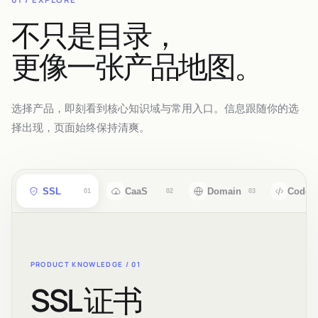
不只是目录，
更像一张产品地图。
选择产品，即刻看到核心知识域与常用入口。信息跟随你的选
择出现，页面始终保持清爽。
SSL
CaaS
Domain
CodeS
01
02
03
PRODUCT KNOWLEDGE /
01
SSL 证书