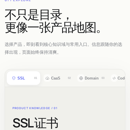
不只是目录，
更像一张产品地图。
选择产品，即刻看到核心知识域与常用入口。信息跟随你的选
择出现，页面始终保持清爽。
SSL
CaaS
Domain
CodeS
01
02
03
PRODUCT KNOWLEDGE /
01
SSL 证书