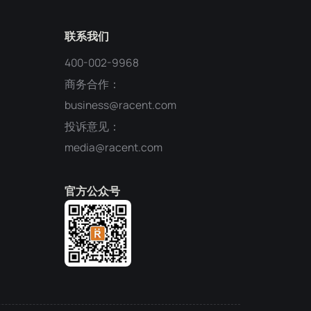
联系我们
400-002-9968
商务合作：
business@racent.com
投诉意见：
media@racent.com
官方公众号