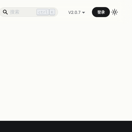
登录
V2.0.7
ctrl
K