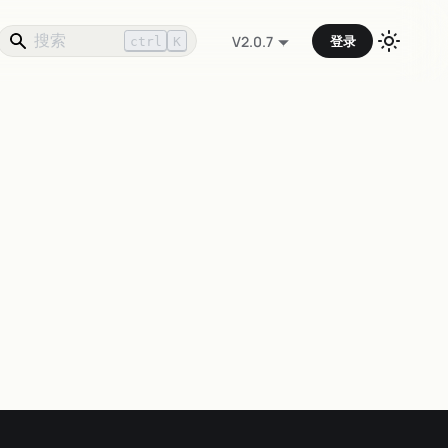
登录
V2.0.7
ctrl
K