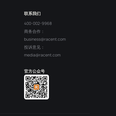
联系我们
400-002-9968
商务合作：
business@racent.com
投诉意见：
media@racent.com
官方公众号