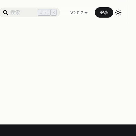
登录
V2.0.7
ctrl
K