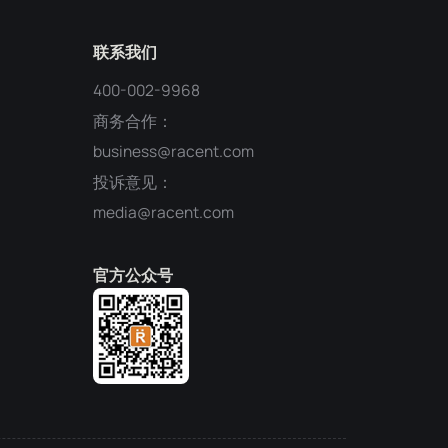
联系我们
400-002-9968
商务合作：
business@racent.com
投诉意见：
media@racent.com
官方公众号