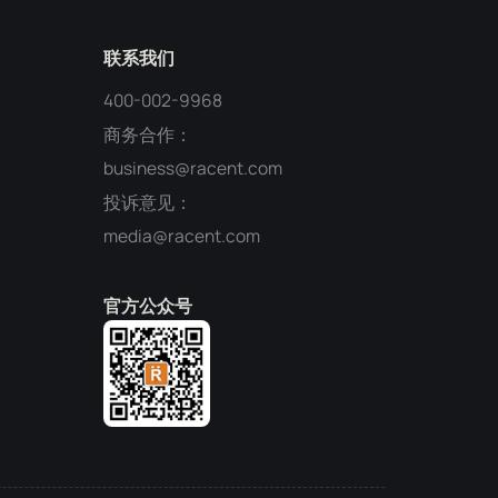
联系我们
400-002-9968
商务合作：
business@racent.com
投诉意见：
media@racent.com
官方公众号