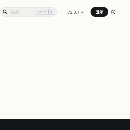
登录
V2.0.7
ctrl
K