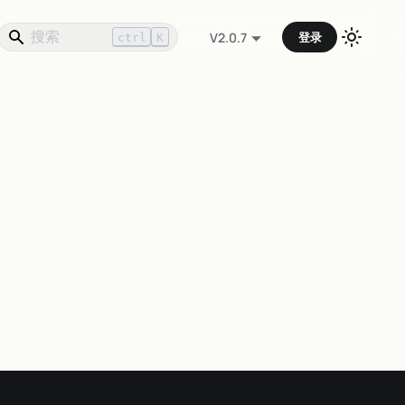
登录
V2.0.7
ctrl
K