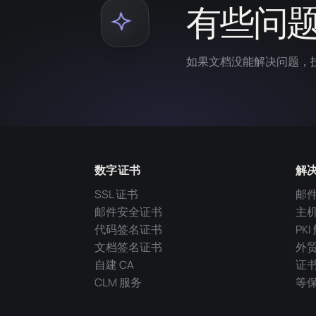
有些问
如果文档没能解决问题，
数字证书
解
SSL 证书
邮
邮件安全证书
主
代码签名证书
PK
文档签名证书
外
自建 CA
证
CLM 服务
等