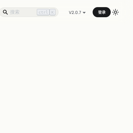
登录
V2.0.7
ctrl
K