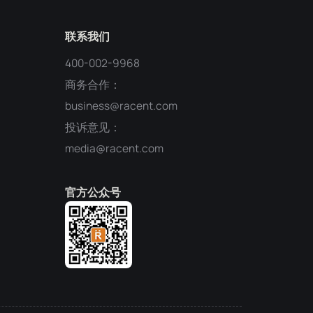
联系我们
400-002-9968
商务合作：
business@racent.com
投诉意见：
media@racent.com
官方公众号