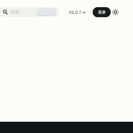
登录
V2.0.7
ctrl
K