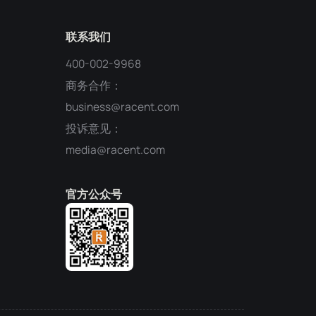
联系我们
400-002-9968
商务合作：
business@racent.com
投诉意见：
media@racent.com
官方公众号