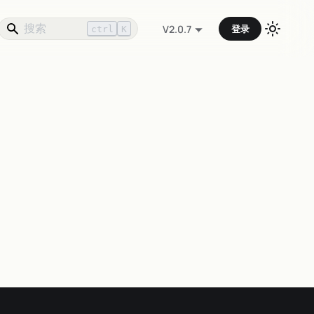
登录
V2.0.7
ctrl
K