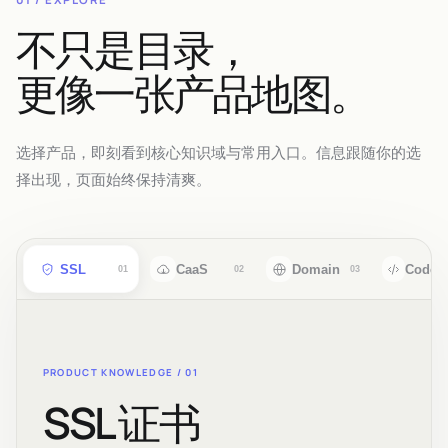
不只是目录，
更像一张产品地图。
选择产品，即刻看到核心知识域与常用入口。信息跟随你的选
择出现，页面始终保持清爽。
SSL
CaaS
Domain
CodeS
01
02
03
PRODUCT KNOWLEDGE /
01
SSL 证书