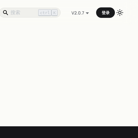
登录
V2.0.7
ctrl
K