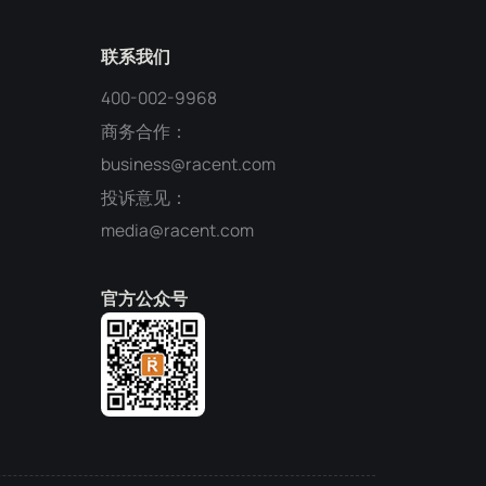
联系我们
400-002-9968
商务合作：
business@racent.com
投诉意见：
media@racent.com
官方公众号