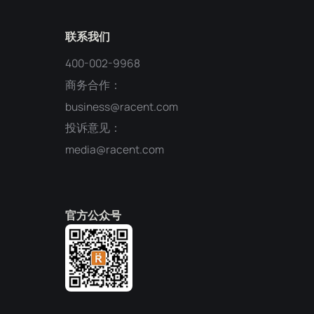
联系我们
400-002-9968
商务合作：
business@racent.com
投诉意见：
media@racent.com
官方公众号