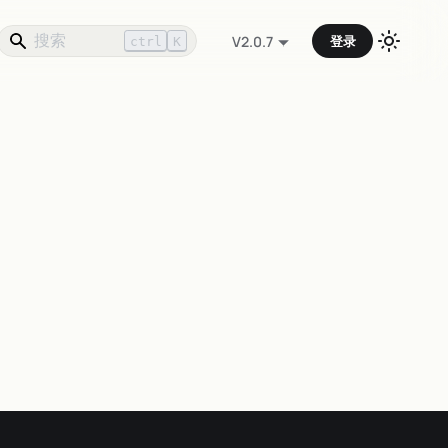
登录
V2.0.7
ctrl
K