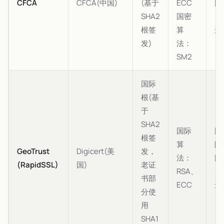
CFCA
CFCA(中国)
(基于
ECC
国
SHA2
国密
(
根签
算
选
发)
法：
SM2
国际
根(基
于
SHA2
国际
国
根签
算
际
GeoTrust
Digicert(美
发，
法：
国
(RapidSSL)
国)
老证
RSA、
(
书部
ECC
选
分使
用
SHA1