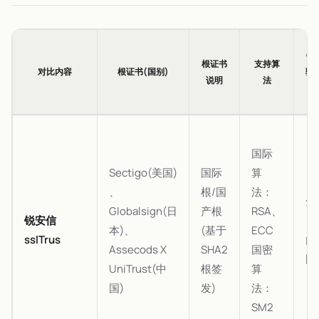
OC
根证书
支持算
对比内容
根证书(国别)
验
说明
法
国际
Sectigo(美国)
国际
算
、
根/国
法：
全
Globalsign(日
产根
RSA、
锐安信
(
本)、
(基于
ECC
sslTrus
内
Assecods X
SHA2
国密
国
UniTrust(中
根签
算
国)
发)
法：
SM2