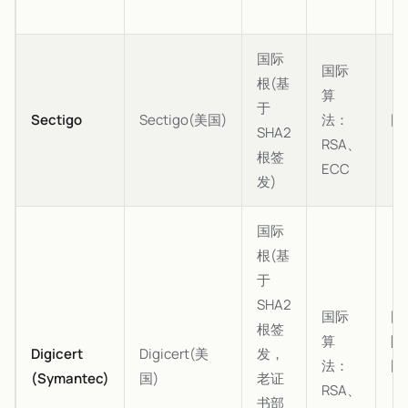
国际
国际
根(基
算
于
Sectigo
Sectigo(美国)
法：
国
SHA2
RSA、
根签
ECC
发)
国际
根(基
于
SHA2
国际
国
根签
算
际
Digicert
Digicert(美
发，
法：
国
(Symantec)
国)
老证
RSA、
(
书部