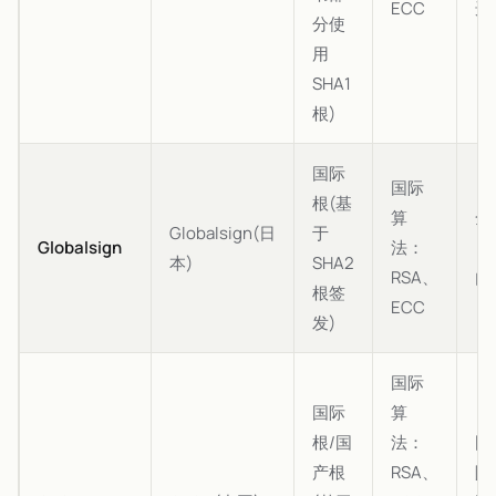
ECC
选
分使
用
SHA1
根)
国际
国际
根(基
算
全
Globalsign(日
于
Globalsign
法：
(
本)
SHA2
RSA、
内
根签
ECC
发)
国际
国际
算
根/国
法：
国
产根
RSA、
际