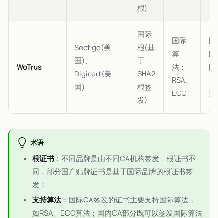
根)
国际
国际
国
Sectigo(美
根(基
算
际
国)、
于
WoTrus
法：
国
Digicert(美
SHA2
RSA、
(
国)
根签
ECC
选
发)
术语
根证书
：不同品牌是由不同CA机构签发，根证书不
同，部分国产贴牌证书是基于国际品牌的根证书签
发；
支持算法
：国际CA签发的证书主要支持国际算法，
如RSA、ECC算法；国内CA部分既可以签发国际算法